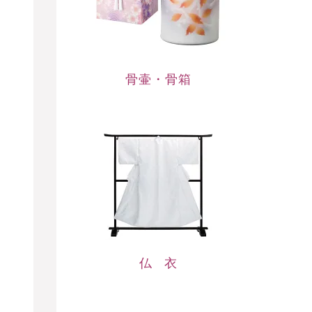
骨壷・骨箱
仏衣