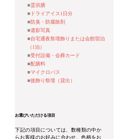
霊供膳
ドライアイス1日分
防臭・防腐敗剤
遺影写真
自宅通夜祭壇飾り
または会館宿泊
（1泊）
受付設備・会葬カード
配膳料
マイクロバス
後飾り祭壇（貸出）
お選びいただける項目
下記の項目については、数種類の中か
らお客様のお好みに合わせ、色柄をお