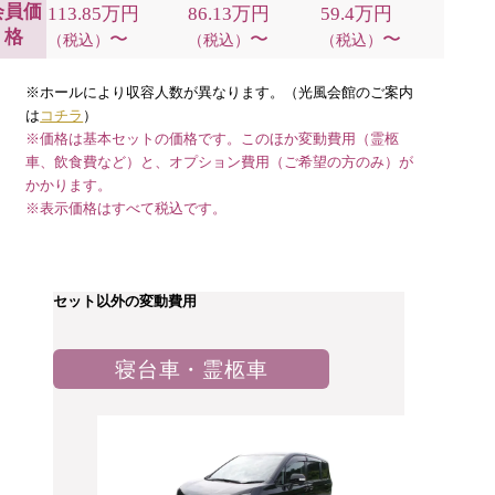
会員価
113.85万円
86.13万円
59.4万円
格
〜
〜
〜
（税込）
（税込）
（税込）
※ホールにより収容人数が異なります。（光風会館のご案内
は
コチラ
）
※価格は基本セットの価格です。このほか変動費用（霊柩
車、飲食費など）と、オプション費用（ご希望の方のみ）が
かかります。
※表示価格はすべて税込です。
セット以外の変動費用
寝台車・霊柩車