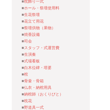
枕飾り一式
ホール・祭壇使用料
生花祭壇
花立て用花
祭壇供物（果物）
焼香設備
司会
スタッフ・式運営費
生演奏
式場看板
白木位碑・塔婆
棺
骨壷・骨箱
仏衣・納棺用具
納棺師（おくりびと）
枕花
野道具一式