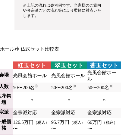
※上記の流れは参考例です。当家様のご意向
や各宗派ごとの流れ等により柔軟に対応いた
します。
ホール葬 仏式セット比較表
紅玉セット
翠玉セット
蒼玉セット
光風会館ホー
会場
光風会館ホール
光風会館ホール
ル
人数
※
※
※
50〜200名
50〜200名
50〜200名
生花祭
○
○
○
壇
宗派
全宗派対応
全宗派対応
全宗派対応
一般価
126.5万円
95.7万円
66万円
（税込）
（税込）
（税込）
格
〜
〜
〜