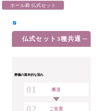
ホール葬 仏式セット
仏式セット3種共通
葬儀の基本的な流れ
01
搬送
02
ご安置