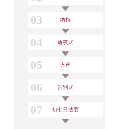
03
納棺
04
通夜式
05
火葬
06
告別式
07
初七日法要