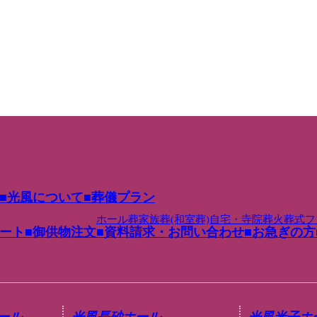
光風について
葬儀プラン
ホール葬
家族葬(和室葬)
自宅・寺院葬
火葬式
フ
ート
御供物注文
資料請求・お問い合わせ
お急ぎの方