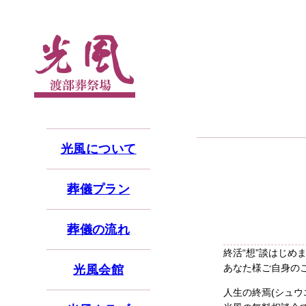
光風について
葬儀プラン
葬儀の流れ
終活“想”談はじめ
あなた様ご自身の
光風会館
人生の終焉(シュ